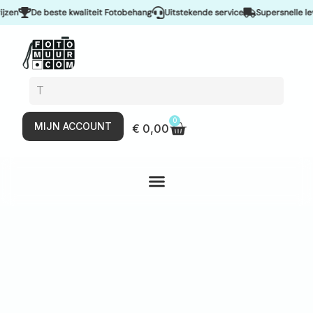
De beste kwaliteit Fotobehang
Uitstekende service
Supersnelle leveri
0
MIJN ACCOUNT
€
0,00