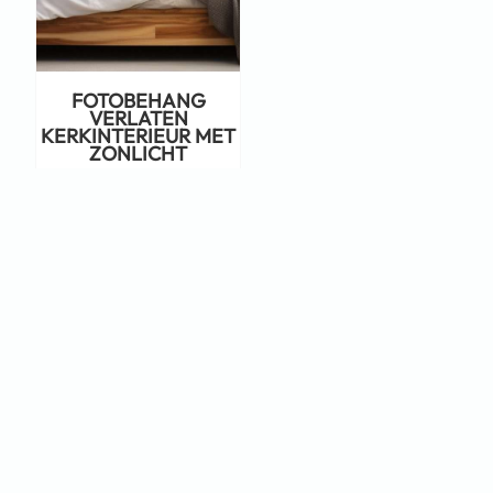
FOTOBEHANG
VERLATEN
KERKINTERIEUR MET
ZONLICHT
€
22,95
Staat jouw ontwerp er niet tussen?
Neem dan eens een kijkje op Adobe
Stock!
KLIK HIER