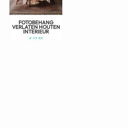
FOTOBEHANG
VERLATEN HOUTEN
INTERIEUR
€
22,95
Staat jouw ontwerp er niet tussen?
Neem dan eens een kijkje op Adobe
Stock!
KLIK HIER