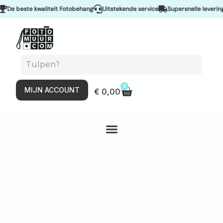
 beste kwaliteit Fotobehang
Uitstekende service
Supersnelle levering & 
0
MIJN ACCOUNT
€
0,00