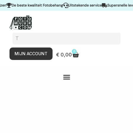
De beste kwaliteit Fotobehang
Uitstekende service
Supersnelle leverin
0
MIJN ACCOUNT
€
0,00