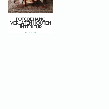
FOTOBEHANG
VERLATEN HOUTEN
INTERIEUR
€
22,95
Staat jouw ontwerp er niet tussen?
Neem dan eens een kijkje op Adobe
Stock!
KLIK HIER